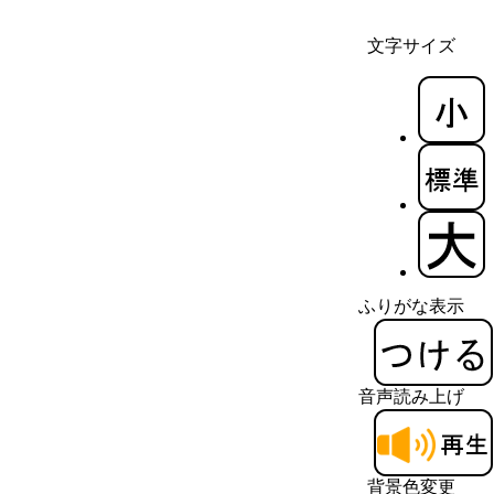
文字サイズ
ふりがな表示
音声読み上げ
背景色変更