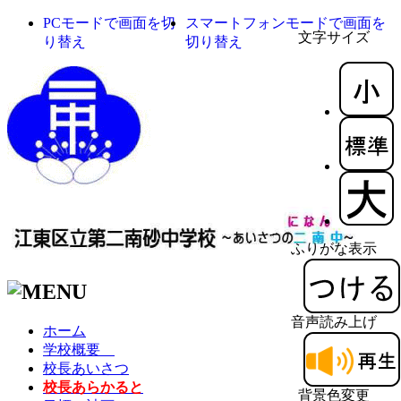
PCモードで画面を切
スマートフォンモードで画面を
文字サイズ
り替え
切り替え
ふりがな表示
音声読み上げ
ホーム
学校概要
校長あいさつ
校長あらかると
背景色変更