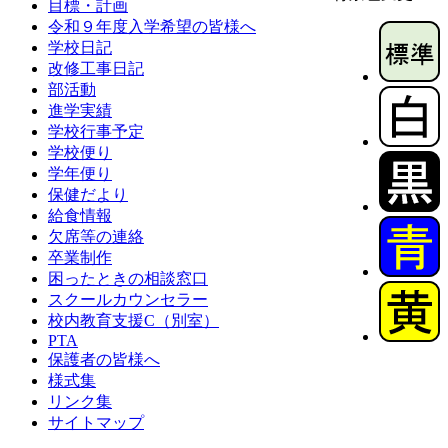
目標・計画
令和９年度入学希望の皆様へ
学校日記
改修工事日記
部活動
進学実績
学校行事予定
学校便り
学年便り
保健だより
給食情報
欠席等の連絡
卒業制作
困ったときの相談窓口
スクールカウンセラー
校内教育支援C（別室）
PTA
保護者の皆様へ
様式集
リンク集
サイトマップ