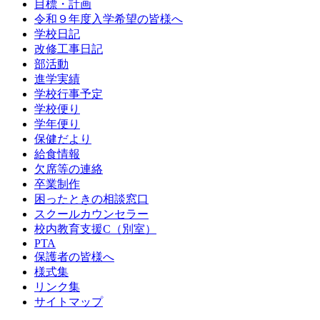
目標・計画
令和９年度入学希望の皆様へ
学校日記
改修工事日記
部活動
進学実績
学校行事予定
学校便り
学年便り
保健だより
給食情報
欠席等の連絡
卒業制作
困ったときの相談窓口
スクールカウンセラー
校内教育支援C（別室）
PTA
保護者の皆様へ
様式集
リンク集
サイトマップ