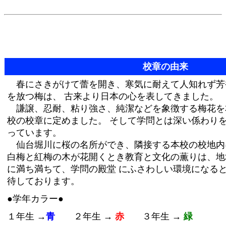
校章の由来
春にさきがけて蕾を開き、寒気に耐えて人知れず芳
を放つ梅は、 古来より日本の心を表してきました。
謙譲、忍耐、粘り強さ、純潔などを象徴する梅花を
校の校章に定めました。 そして学問とは深い係わり
っています。
仙台堀川に桜の名所ができ、隣接する本校の校地内
白梅と紅梅の木が花開くとき教育と文化の薫りは、地
に満ち満ちて、学問の殿堂 にふさわしい環境になる
待しております。
●学年カラー●
１年生 →
青
２年生 →
赤
３年生 →
緑