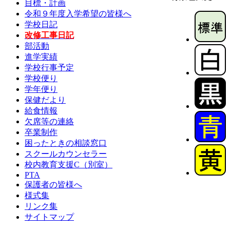
目標・計画
令和９年度入学希望の皆様へ
学校日記
改修工事日記
部活動
進学実績
学校行事予定
学校便り
学年便り
保健だより
給食情報
欠席等の連絡
卒業制作
困ったときの相談窓口
スクールカウンセラー
校内教育支援C（別室）
PTA
保護者の皆様へ
様式集
リンク集
サイトマップ