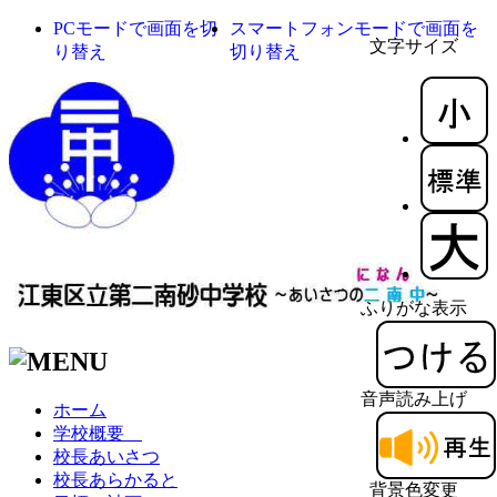
PCモードで画面を切
スマートフォンモードで画面を
文字サイズ
り替え
切り替え
ふりがな表示
音声読み上げ
ホーム
学校概要
校長あいさつ
校長あらかると
背景色変更