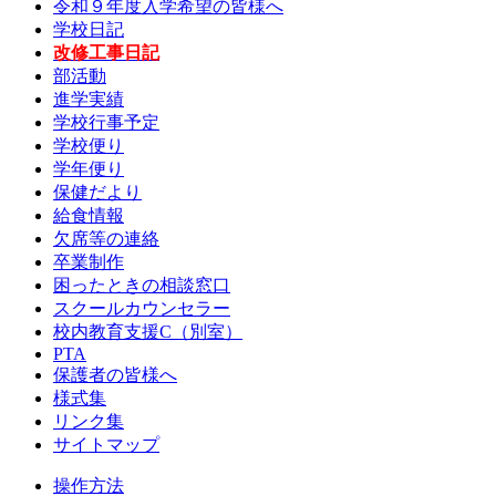
令和９年度入学希望の皆様へ
学校日記
改修工事日記
部活動
進学実績
学校行事予定
学校便り
学年便り
保健だより
給食情報
欠席等の連絡
卒業制作
困ったときの相談窓口
スクールカウンセラー
校内教育支援C（別室）
PTA
保護者の皆様へ
様式集
リンク集
サイトマップ
操作方法