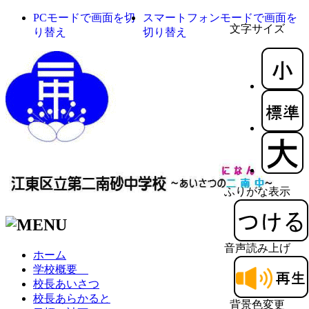
PCモードで画面を切
スマートフォンモードで画面を
文字サイズ
り替え
切り替え
ふりがな表示
音声読み上げ
ホーム
学校概要
校長あいさつ
校長あらかると
背景色変更