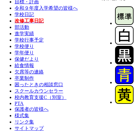
目標・計画
令和９年度入学希望の皆様へ
学校日記
改修工事日記
部活動
進学実績
学校行事予定
学校便り
学年便り
保健だより
給食情報
欠席等の連絡
卒業制作
困ったときの相談窓口
スクールカウンセラー
校内教育支援C（別室）
PTA
保護者の皆様へ
様式集
リンク集
サイトマップ